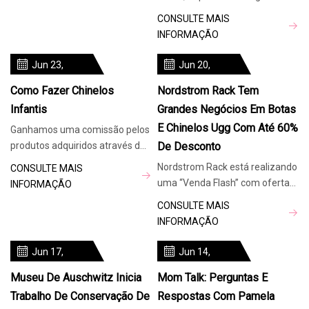
cirurgias e muitas rodadas de
CONSULTE MAIS
quimioterapia. Para sua segu
INFORMAÇÃO
Jun 23,
Jun 20,
2024
2024
Como Fazer Chinelos
Nordstrom Rack Tem
Infantis
Grandes Negócios Em Botas
E Chinelos Ugg Com Até 60%
Ganhamos uma comissão pelos
produtos adquiridos através de
De Desconto
alguns links deste artigo. Estes
Nordstrom Rack está realizando
CONSULTE MAIS
adoráveis ​​chinelos de rato são
uma “Venda Flash” com ofertas
INFORMAÇÃO
tão fofos que seus pequenos
de botas Ugg e chinelos para
CONSULTE MAIS
não vão querer tirá-los! Quer
toda a família. Se você estava
INFORMAÇÃO
saber como fazer crianças
esperando uma oferta em um
par de botas ou chinelos Ugg,
Jun 17,
Jun 14,
você está com sorte com este
2024
2024
Museu De Auschwitz Inicia
Mom Talk: Perguntas E
Trabalho De Conservação De
Respostas Com Pamela