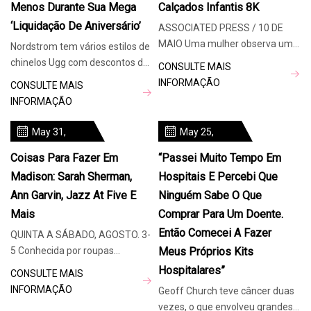
Menos Durante Sua Mega
Calçados Infantis 8K
‘Liquidação De Aniversário’
ASSOCIATED PRESS / 10 DE
MAIO Uma mulher observa uma
Nordstrom tem vários estilos de
exposição que exibe os sapatos
chinelos Ugg com descontos de
CONSULTE MAIS
de crianças vítimas do antigo
até US $ 75 ou menos durante
INFORMAÇÃO
CONSULTE MAIS
campo
sua “Promoção de aniversário
INFORMAÇÃO
May 31,
May 25,
2024
2024
Coisas Para Fazer Em
“Passei Muito Tempo Em
Madison: Sarah Sherman,
Hospitais E Percebi Que
Ann Garvin, Jazz At Five E
Ninguém Sabe O Que
Mais
Comprar Para Um Doente.
Então Comecei A Fazer
QUINTA A SÁBADO, AGOSTO. 3-
5 Conhecida por roupas
Meus Próprios Kits
brilhantes e comédia de humor
Hospitalares”
CONSULTE MAIS
negro, Sarah Sherman (que
INFORMAÇÃO
Geoff Church teve câncer duas
atua como Sa
vezes, o que envolveu grandes