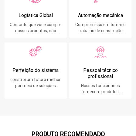
Logística Global
Automação mecânica
Contanto que você compre
Compromisso em tornar o
nossos produtos, não
trabalho de construção
importa onde você esteja,
mais fácil, rápido e seguro.
forneceremos o melhor
serviço de logística.
Perfeição do sistema
Pessoal técnico
profissional
constrói um futuro melhor
por meio de soluções
Nossos funcionários
sustentáveis e inovadoras.
fornecem produtos,
sistemas, software e
serviços líderes em
tecnologia para nossos
clientes.
PRODUTO RECOMENDADO