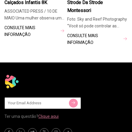
Calçados Infantis 8K
Strode Da Strode
Montessori
ASSOCIATED PRESS / 10 DE
MAIO Uma mulher observa uma
Foto: Sky and Reef Photography
exposição que exibe os sapatos
“Você só pode controlar as
CONSULTE MAIS
de crianças vítimas do antigo
coisas que pode controlar”,
INFORMAÇÃO
CONSULTE MAIS
campo de extermínio nazista
Pamela Strode explica seu
INFORMAÇÃO
alemão Auschwitz-Birkenau,
mantra para casa, trabalho e
em Oswiecim, Polônia.
tudo mais. “Da gestão do tempo
IMPRENSA ASSOCIADA / 10 DE
à modelagem
MAIO A
Ter uma questão?
Clique aqui